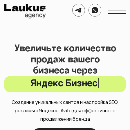
Увеличьте количество
продаж вашего
бизнеса через
Яндекс Бизнес
|
Создание уникальных сайтов и настройка SEO,
рекламы в Яндексе, Avito для эффективного
продвижения бренда
Подробнее