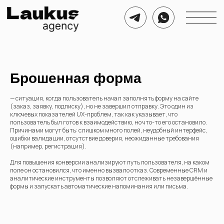
Брошенная форма
— ситуация, когда пользователь начал заполнять форму на сайте
(заказ, заявку, подписку), но не завершил отправку. Это один из
ключевых показателей UX-проблем, так как указывает, что
пользователь был готов к взаимодействию, но что-то его остановило.
Причинами могут быть: слишком много полей, неудобный интерфейс,
ошибки валидации, отсутствие доверия, неожиданные требования
(например, регистрация).
Для повышения конверсии анализируют путь пользователя, на каком
поле он остановился, что именно вызвало отказ. Современные CRM и
аналитические инструменты позволяют отслеживать незавершённые
формы и запускать автоматические напоминания или письма.