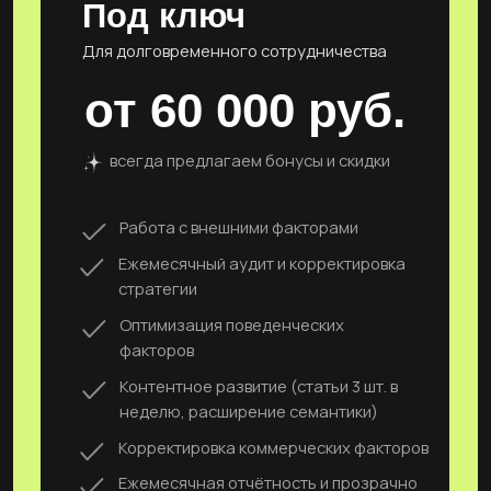
let's start
Начать проект
Продвигаем бизнес к успеху —
эффективно, креативно, результативно!