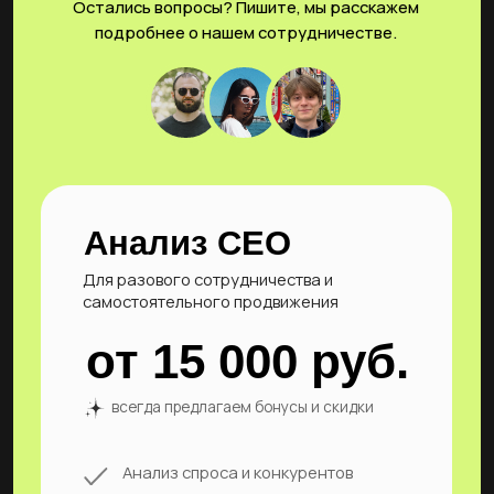
факторов
Контентное развитие (статьи 3 шт. в
неделю, расширение семантики)
Корректировка коммерческих факторов
Ежемесячная отчётность и прозрачно
показанные метрики
Выбрать
Все подробности Вы можете уточнить написав и
позвонив нам. Мы ответим на все Ваши вопросы.
Перейти ко всем статьям
FAQ