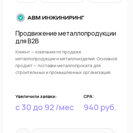
СЕО
Яндекс Директ
Алмазное бурение и резка для B2B
и частных клиентов
Клиент — компания, выполняющая алмазное
бурение отверстий и резку проёмов на
строительных и частных объектах. Основные
услуги — бурение под коммуникации,
вентиляцию и кондиционер.
Увеличили заявки:
CPA:
с 15 до 42 /мес
800 руб.
Проконсультироваться