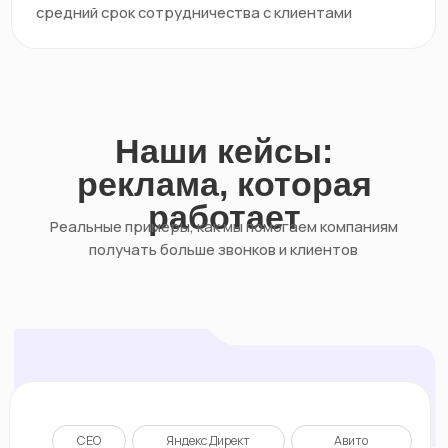
СЕО
Яндекс Директ
Авито
Продвижение металлопродукции
для B2B
Клиент — компания по продаже
металлопродукции и металлоизделий. Основной
продукт — поставки металлопроката для
строительных и промышленных организаций.
Увеличили заявки:
CPA:
с 30 до 92 /мес
940 руб.
Проконсультироваться