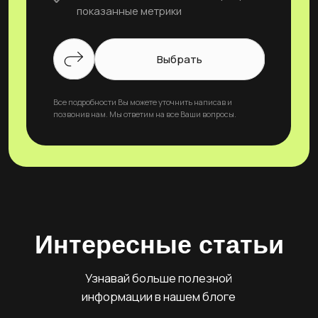
Номер для связи
Соц. сети для связи
+7 999 721 21 50
Telegram
WhatsApp
Почта для связи
agency@laukus.ru
Дизайн и верстка
Интернет-маркетинг
UX/UI дизайн
Яндекс Бизнес
Брендинг
Яндекс Директ
Верстка
Авито
Исследования
Таргетинг
Разработка сайта
СЕО
Инструменты онлайн-торговли
Ресурсы
Чат-боты в Telegram
Блог
E-mail рассылки
Глоссарий
Фиды
Контакты
CRM
© Все права защищены
Политика конфиденциальности