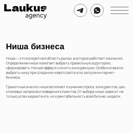
Ниша бизнеса
Ниша — это конкретная область рынка, в которой работает компания.
Определение ниши помогает выбрать правильную аудиторию,
сформировать точный оффер и снизить конкуренцию. Особенно важно
выбрать нишу при создании нового сайта или запуске интернет-
бизнеса.
Грамотный анализ ниши включает изучение спроса, конкурентов, цен,
ключевых запросов и поведения клиентов. От выбора ниши зависит не
только успех маркетинга, но и рентабельность всей бизнес-модели.