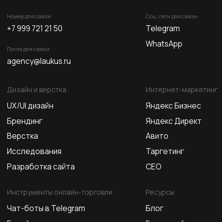
Дизайн и верстка
Интернет-маркетинг
UX/UI дизайн
Яндекс Бизнес
Брендинг
Яндекс Директ
Верстка
Авито
Исследования
Таргетинг
Разработка сайта
СЕО
Инструменты онлайн-торговли
Ресурсы
Чат-боты в Telegram
Блог
E-mail рассылки
Глоссарий
Фиды
Контакты
CRM
© Все права защищены
Политика конфиденциальности