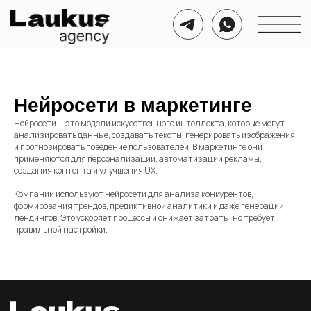
Нейросети в маркетинге
Нейросети — это модели искусственного интеллекта, которые могут
анализировать данные, создавать тексты, генерировать изображения
и прогнозировать поведение пользователей. В маркетинге они
применяются для персонализации, автоматизации рекламы,
создания контента и улучшения UX.
Компании используют нейросети для анализа конкурентов,
формирования трендов, предиктивной аналитики и даже генерации
лендингов. Это ускоряет процессы и снижает затраты, но требует
правильной настройки.
Номер для связи
Соц. сети для связи
+7 999 721 21 50
Telegram
WhatsApp
Почта для связи
agency@laukus.ru