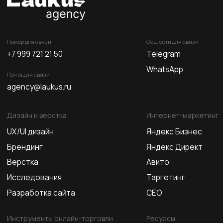
Дизайн и верстка
Интернет-маркетинг
UX/UI дизайн
Яндекс Бизнес
Брендинг
Яндекс Директ
Верстка
Авито
Исследования
Таргетинг
Разработка сайта
СЕО
Инструменты онлайн-торговли
Ресурсы
Чат-боты в Telegram
Блог
E-mail рассылки
Глоссарий
Фиды
Контакты
CRM
© Все права защищены
Политика конфиденциальности