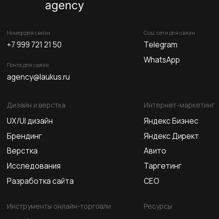
Дизайн и верстка
Интернет-маркетинг
UX/UI дизайн
Яндекс Бизнес
Брендинг
Яндекс Директ
Верстка
Авито
Исследования
Таргетинг
Разработка сайта
СЕО
Инструменты онлайн-торговли
Ресурсы
Чат-боты в Telegram
Блог
E-mail рассылки
Глоссарий
Фиды
Контакты
CRM
© Все права защищены
Политика конфиденциальности