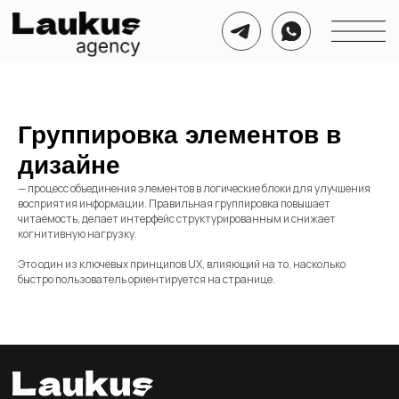
Группировка элементов в
дизайне
— процесс объединения элементов в логические блоки для улучшения
восприятия информации. Правильная группировка повышает
читаемость, делает интерфейс структурированным и снижает
когнитивную нагрузку.
Это один из ключевых принципов UX, влияющий на то, насколько
быстро пользователь ориентируется на странице.
Номер для связи
Соц. сети для связи
+7 999 721 21 50
Telegram
WhatsApp
Почта для связи
agency@laukus.ru