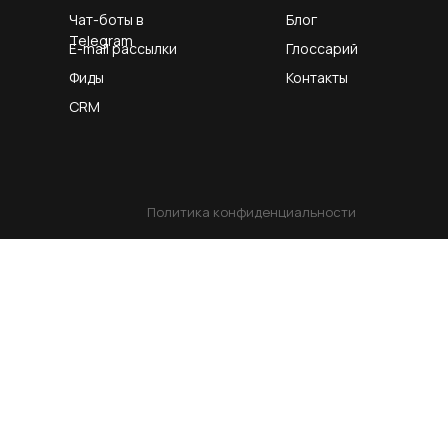
Чат-боты в
Блог
Telegram
E-mail рассылки
Глоссарий
Фиды
Контакты
CRM
Политика конфиденциальности
Начать проект