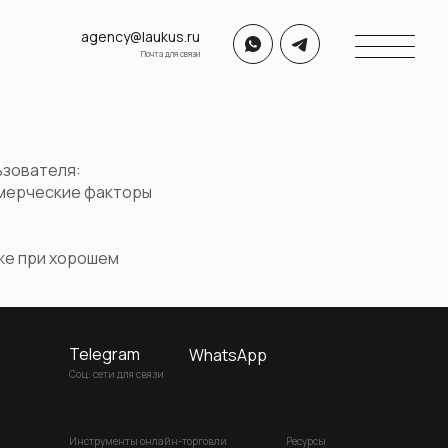
agency@laukus.ru
Почта для связи
ьзователя:
оммерческие факторы
же при хорошем
Telegram
WhatsApp
Соц. сети для связи
Инструменты онлайн-торговли
Ресурсы