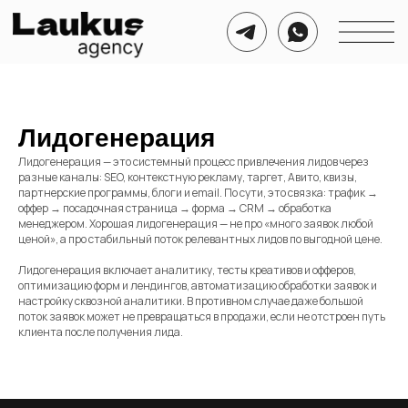
Лидогенерация
Лидогенерация — это системный процесс привлечения лидов через
разные каналы: SEO, контекстную рекламу, таргет, Авито, квизы,
партнерские программы, блоги и email. По сути, это связка: трафик →
оффер → посадочная страница → форма → CRM → обработка
менеджером. Хорошая лидогенерация — не про «много заявок любой
ценой», а про стабильный поток релевантных лидов по выгодной цене.
Лидогенерация включает аналитику, тесты креативов и офферов,
оптимизацию форм и лендингов, автоматизацию обработки заявок и
настройку сквозной аналитики. В противном случае даже большой
поток заявок может не превращаться в продажи, если не отстроен путь
клиента после получения лида.
Номер для связи
Соц. сети для связи
+7 999 721 21 50
Telegram
WhatsApp