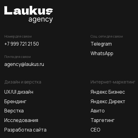
Почта для связи
agency@laukus.ru
Дизайн и верстка
Интернет-маркетинг
UX/UI дизайн
Яндекс Бизнес
Брендинг
Яндекс Директ
Верстка
Авито
Исследования
Таргетинг
Разработка сайта
СЕО
Инструменты онлайн-торговли
Ресурсы
Чат-боты в Telegram
Блог
E-mail рассылки
Глоссарий
Фиды
Контакты
CRM
© Все права защищены
Политика конфиденциальности