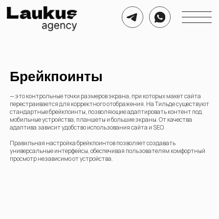
Брейкпоинты
— это контрольные точки размеров экрана, при которых макет сайта
перестраивается для корректного отображения. На Тильде существуют
стандартные брейкпоинты, позволяющие адаптировать контент под
мобильные устройства, планшеты и большие экраны. От качества
адаптива зависит удобство использования сайта и SEO.
Правильная настройка брейкпоинтов позволяет создавать
универсальные интерфейсы, обеспечивая пользователям комфортный
просмотр независимо от устройства.