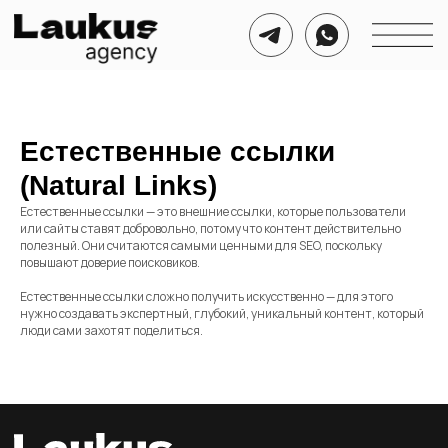
Естественные ссылки
(Natural Links)
Естественные ссылки — это внешние ссылки, которые пользователи
или сайты ставят добровольно, потому что контент действительно
полезный. Они считаются самыми ценными для SEO, поскольку
повышают доверие поисковиков.
Естественные ссылки сложно получить искусственно — для этого
нужно создавать экспертный, глубокий, уникальный контент, который
люди сами захотят поделиться.
Номер для связи
Соц. сети для связи
+7 999 721 21 50
Telegram
WhatsApp
Почта для связи
agency@laukus.ru