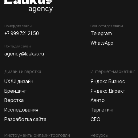
Дизайн и верстка
Интернет-маркетинг
UX/UI дизайн
Яндекс Бизнес
Брендинг
Яндекс Директ
Верстка
Авито
Исследования
Таргетинг
Разработка сайта
СЕО
Инструменты онлайн-торговли
Ресурсы
Чат-боты в Telegram
Блог
E-mail рассылки
Глоссарий
Фиды
Контакты
CRM
© Все права защищены
Политика конфиденциальности