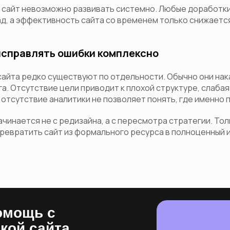
сайт невозможно развивать системно. Любые доработк
д, а эффективность сайта со временем только снижаетс
исправлять ошибки комплексно
сайта редко существуют по отдельности. Обычно они на
а. Отсутствие цели приводит к плохой структуре, слабая
а отсутствие аналитики не позволяет понять, где именно 
чинается не с редизайна, а с пересмотра стратегии. То
ревратить сайт из формального ресурса в полноценный 
омощь с
кой сайта