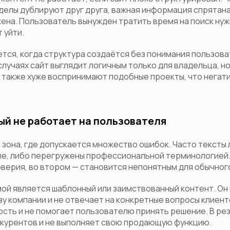
зделы дублируют друг друга, важная информация спрятана
ена. Пользователь вынужден тратить время на поиск нуж
 уйти.
тся, когда структура создаётся без понимания пользов
случаях сайт выглядит логичным только для владельца, но
также хуже воспринимают подобные проекты, что негати
ый не работает на пользователя
 зона, где допускается множество ошибок. Часто тексты
ые, либо перегружены профессиональной терминологией.
оверия, во втором — становится непонятным для обычног
й является шаблонный или заимствованный контент. Он
у компании и не отвечает на конкретные вопросы клиент
сть и не помогает пользователю принять решение. В ре
нкурентов и не выполняет свою продающую функцию.