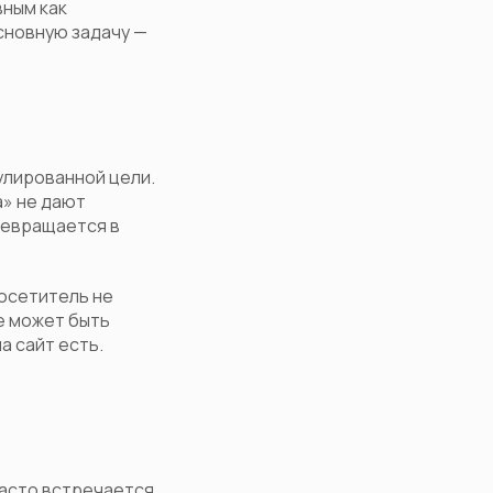
вным как
сновную задачу —
улированной цели.
а» не дают
ревращается в
Посетитель не
е может быть
а сайт есть.
Часто встречается