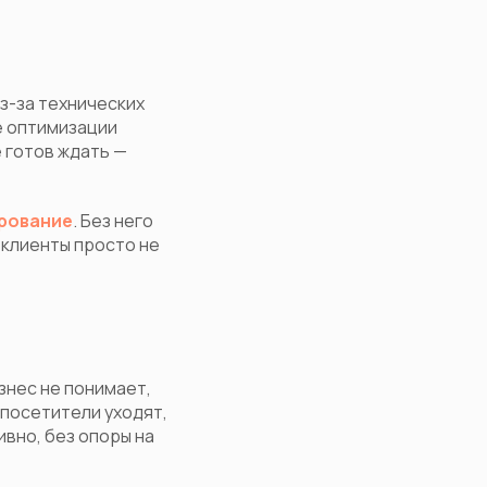
з-за технических
е оптимизации
 готов ждать —
рование
. Без него
 клиенты просто не
знес не понимает,
 посетители уходят,
вно, без опоры на