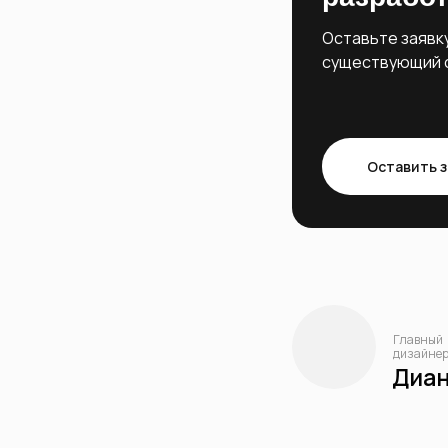
Оставьте заявк
существующий с
Оставить з
Главный
дизайне
Диа