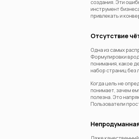
создания. Эти ошиб
инструмент бизнеса
привлекать и конве
Отсутствие чё
Одна из самых расп
Формулировки вроде
понимания, какое д
набор страниц без 
Когда цель не опре
понимает, зачем ем
полезна. Это напр
Пользователи прост
Непродуманная 
Даже качественный 