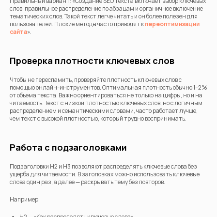
Правильный вариант: «Создание SEO текста включает выбор ключевых
слов, правильное распределение по абзацам и органичное включение
тематических слов. Такой текст легче читать и он более полезен для
пользователей. Плохие методы часто приводят к
переоптимизации
сайта
».
Проверка плотности ключевых слов
Чтобы не переспамить, проверяйте плотность ключевых слов с
помощью онлайн-инструментов. Оптимальная плотность обычно 1–2%
от объема текста. Важно ориентироваться не только на цифры, но и на
читаемость. Текст с низкой плотностью ключевых слов, но с логичным
распределением и семантическими словами, часто работает лучше,
чем текст с высокой плотностью, который трудно воспринимать.
Работа с подзаголовками
Подзаголовки H2 и H3 позволяют распределять ключевые слова без
ущерба для читаемости. В заголовках можно использовать ключевые
слова один раз, а далее — раскрывать тему без повторов.
Например:
H2 — «Как распределять ключевые слова»