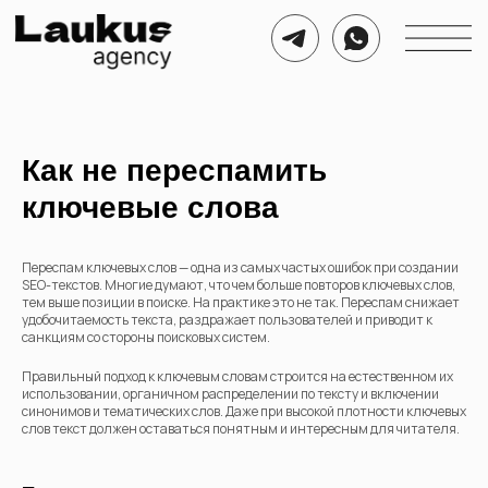
Как не переспамить
ключевые слова
Переспам ключевых слов — одна из самых частых ошибок при создании
SEO-текстов. Многие думают, что чем больше повторов ключевых слов,
тем выше позиции в поиске. На практике это не так. Переспам снижает
удобочитаемость текста, раздражает пользователей и приводит к
санкциям со стороны поисковых систем.
Правильный подход к ключевым словам строится на естественном их
использовании, органичном распределении по тексту и включении
синонимов и тематических слов. Даже при высокой плотности ключевых
слов текст должен оставаться понятным и интересным для читателя.