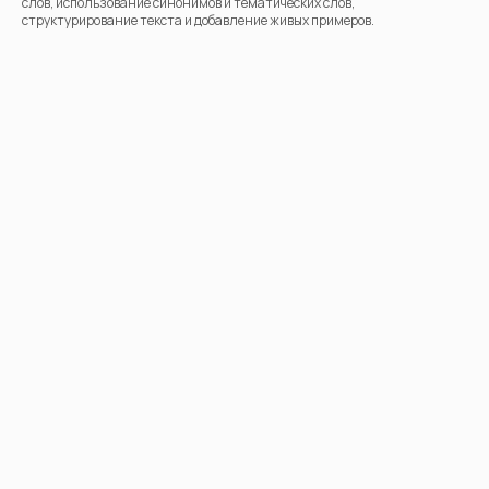
слов, использование синонимов и тематических слов,
структурирование текста и добавление живых примеров.