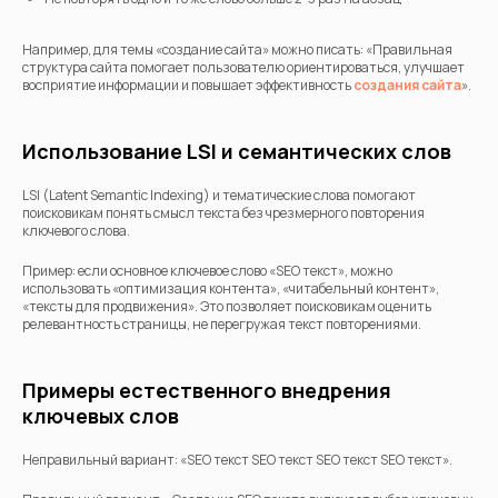
Например, для темы «создание сайта» можно писать: «Правильная
структура сайта помогает пользователю ориентироваться, улучшает
восприятие информации и повышает эффективность
создания сайта
».
Использование LSI и семантических слов
LSI (Latent Semantic Indexing) и тематические слова помогают
поисковикам понять смысл текста без чрезмерного повторения
ключевого слова.
Пример: если основное ключевое слово «SEO текст», можно
использовать «оптимизация контента», «читабельный контент»,
«тексты для продвижения». Это позволяет поисковикам оценить
релевантность страницы, не перегружая текст повторениями.
Примеры естественного внедрения
ключевых слов
Неправильный вариант: «SEO текст SEO текст SEO текст SEO текст».