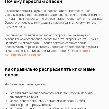
Почему переспам опасен
Поисковые системы научились распознавать неестественное
использование ключевых слов. Если слова повторяются слишком часто
или выглядят искусственно, алгоритмы понижают рейтинг страницы.
Более того, пользователи уходят с таких страниц, потому что текст
трудно читать.
Например, если вы пишете статью о скорости сайта, не нужно
вставлять «скорость сайта, скорость сайта, скорость сайта». Лучше
написать: «Когда страницы сайта загружаются медленно,
пользователи теряют интерес и часто уходят, а поисковые системы
начинают понижать позиции. Медленные сайты часто
плохо
конвертируют трафик
».
Как правильно распределять ключевые
слова
Чтобы не переспамить, нужно:
Вставлять ключевые слова органично, там, где они логично
вписываются в текст
Использовать синонимы и тематические фразы, чтобы
разнообразить формулировки
Не повторять одно и то же слово больше 2-3 раз на абзац