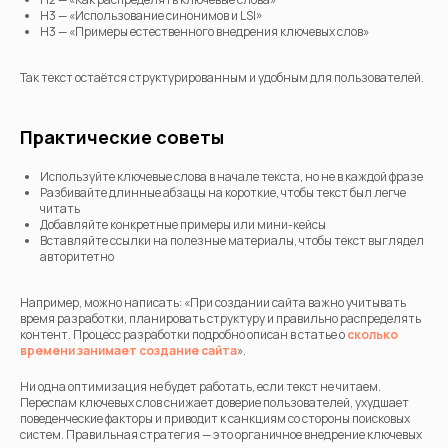
H3 — «Использование синонимов и LSI»
H3 — «Примеры естественного внедрения ключевых слов»
Так текст остаётся структурированным и удобным для пользователей.
Практические советы
Используйте ключевые слова в начале текста, но не в каждой фразе
Разбивайте длинные абзацы на короткие, чтобы текст был легче
читать
Добавляйте конкретные примеры или мини-кейсы
Вставляйте ссылки на полезные материалы, чтобы текст выглядел
авторитетно
Например, можно написать: «При создании сайта важно учитывать
время разработки, планировать структуру и правильно распределять
контент. Процесс разработки подробно описан в статье о
сколько
времени занимает создание сайта
».
Ни одна оптимизация не будет работать, если текст не читаем.
Переспам ключевых слов снижает доверие пользователей, ухудшает
поведенческие факторы и приводит к санкциям со стороны поисковых
систем. Правильная стратегия — это органичное внедрение ключевых