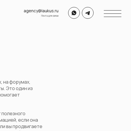
agency@laukus.ru
Почта для связи
, на форумах,
ы. Это один из
помогает
г полезного
мацией, если она
сли вы продвигаете