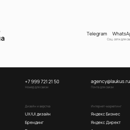
р
Telegram
WhatsA
на
Соц. сети для с
agency@laukus.ru
+7 999 721 21 50
Номер для связи
Почта для связи
Дизайн и верстка
Интернет-маркетинг
UX/UI дизайн
Яндекс Бизнес
Брендинг
Яндекс Директ