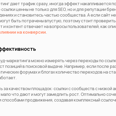
тинг дает трафик сразу, иногда эффект накапливается п
 ссылки ценны не только для SEO, но и для репутации бре
дениях и становитесь частью сообщества. А если сайт н
 могут быть потрачены впустую, поэтому стоит проверить
 и контент отвечает на вопросы пользователей, как опис
влиянии на конверсии
.
эффективность
уд-маркетинга можно измерять через переходы по ссылк
ст позиций в поисковой выдаче. Например, если после р
тических форумах и блогах количество переходов на ста
аботает.
ь за качеством площадок: ссылки с сообществ с низкой 
мало что дают и могут замедлить рост. Оптимально соче
и способами продвижения, создавая комплексный ссылоч