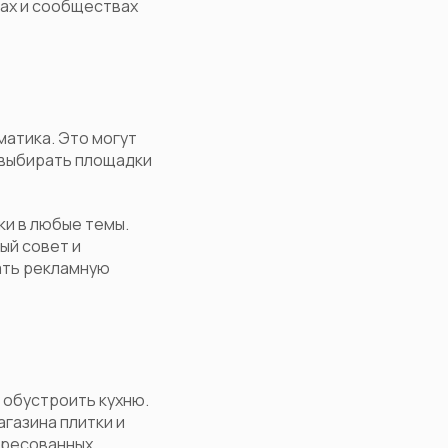
мах и сообществах
матика. Это могут
о выбирать площадки
ки в любые темы.
ый совет и
ать рекламную
 обустроить кухню.
газина плитки и
ересованных