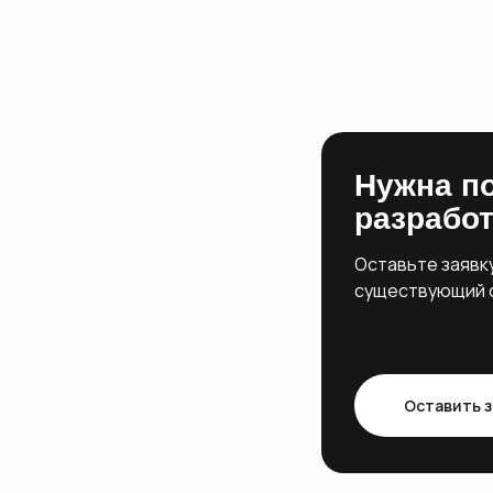
Нужна п
разработ
Оставьте заявк
существующий с
Оставить з