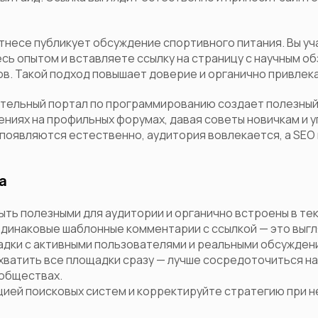
итнесе публикует обсуждение спортивного питания. Вы уч
сь опытом и вставляете ссылку на страницу с научным о
в. Такой подход повышает доверие и органично привлек
ательный портал по программированию создает полезный
ениях на профильных форумах, давая советы новичкам и у
 появляются естественно, аудитория вовлекается, а SEO
а
ыть полезными для аудитории и органично встроены в тек
одинаковые шаблонные комментарии с ссылкой — это выгл
дки с активными пользователями и реальными обсужден
хватить все площадки сразу — лучше сосредоточиться на
обществах.
цией поисковых систем и корректируйте стратегию при 