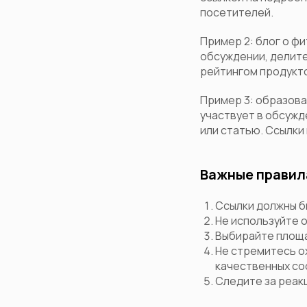
посетителей.
Пример 2: блог о ф
обсуждении, делите
рейтингом продукто
Пример 3: образов
участвует в обсужд
или статью. Ссылки
Важные правил
Ссылки должны б
Не используйте 
Выбирайте площа
Не стремитесь о
качественных со
Следите за реак