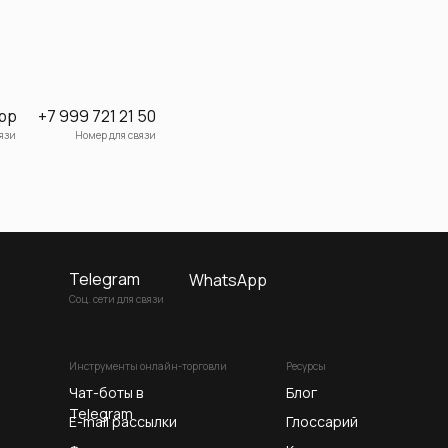
pp
+7 999 721 21 50
вязи
Номер для связи
Начать проект
Telegram
WhatsApp
Соц. сети для связи
Инструменты онлайн-торговли
Ресурсы
Чат-боты в
Блог
Telegram
E-mail рассылки
Глоссарий