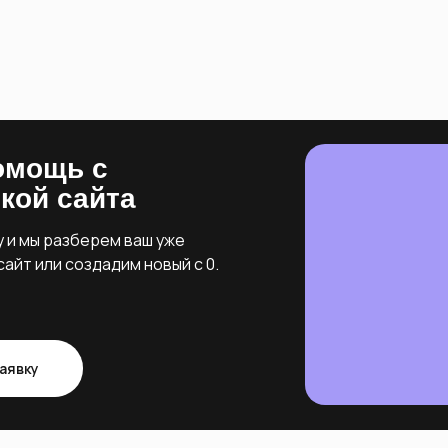
омощь с
кой сайта
у и мы разберем ваш уже
айт или создадим новый с 0.
аявку