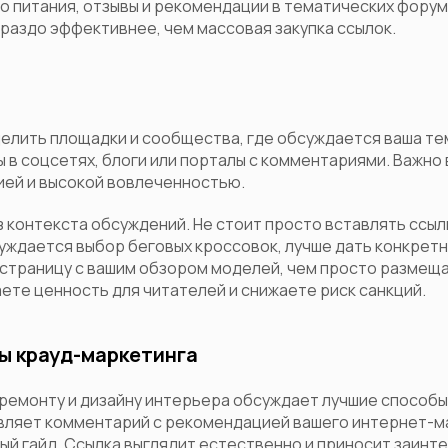
о питания, отзывы и рекомендации в тематических фору
ораздо эффективнее, чем массовая закупка ссылок.
елить площадки и сообщества, где обсуждается ваша те
ы в соцсетях, блоги или порталы с комментариями. Важн
ией и высокой вовлеченностью.
з контекста обсуждений. Не стоит просто вставлять ссыл
уждается выбор беговых кроссовок, лучше дать конкретн
 страницу с вашим обзором моделей, чем просто размещ
аете ценность для читателей и снижаете риск санкций.
ы крауд-маркетинга
 ремонту и дизайну интерьера обсуждает лучшие способы
вляет комментарий с рекомендацией вашего интернет-ма
ый гайд. Ссылка выглядит естественно и приносит заинт