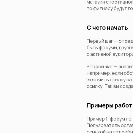
магазин спортивног
по фитнесу будут г
С чего начать
Первый шаг — опред
быть форумы, групп
с активной аудитор
Второй шаг — анали
Например, если обс
включить ссылку на
ссылку. Так вы созд
Примеры работ
Пример 1: форум по
Пользователь оста
ссылкой на подробн