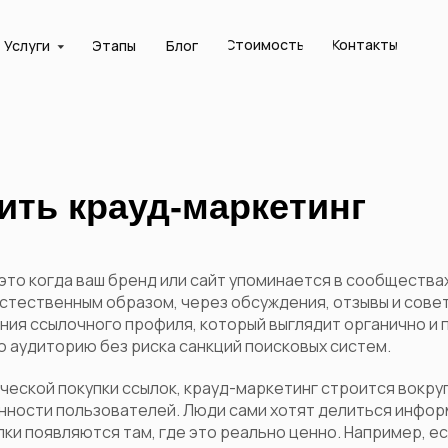
Стоимость
Контакты
Услуги
Этапы
Блог
ить крауд-маркетинг
это когда ваш бренд или сайт упоминается в сообществах
естественным образом, через обсуждения, отзывы и совет
ия ссылочного профиля, который выглядит органично и 
 аудиторию без риска санкций поисковых систем.
ической покупки ссылок, крауд-маркетинг строится вокру
нности пользователей. Люди сами хотят делиться инфор
ылки появляются там, где это реально ценно. Например, е