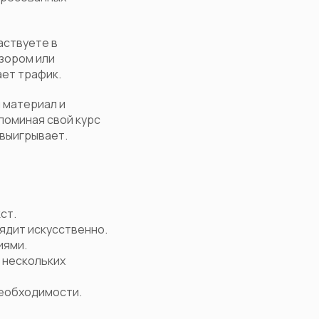
аствуете в
бзором или
ает трафик.
 материал и
поминая свой курс
 выигрывает.
ст.
ядит искусственно.
иями.
 нескольких
необходимости.