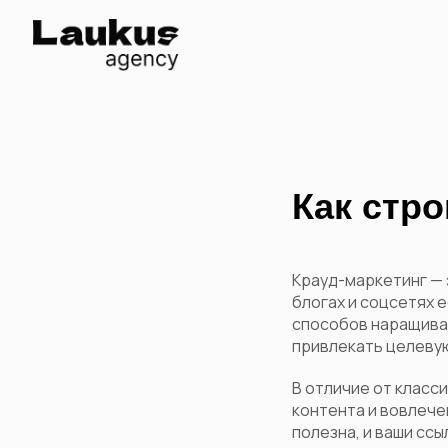
Как стро
Крауд-маркетинг — 
блогах и соцсетях 
способов наращиван
привлекать целевую
В отличие от класс
контента и вовлече
полезна, и ваши сс