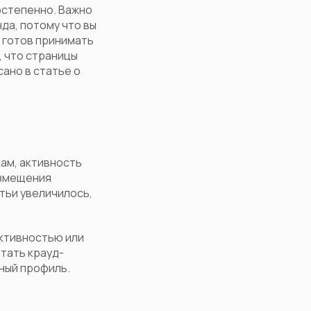
остепенно. Важно
нда, потому что вы
е готов принимать
, что страницы
ано в статье о
ам, активность
азмещения
тьи увеличилось,
активностью или
тать крауд-
ный профиль.