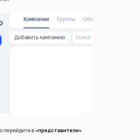
ю перейдите в
«‎представители»