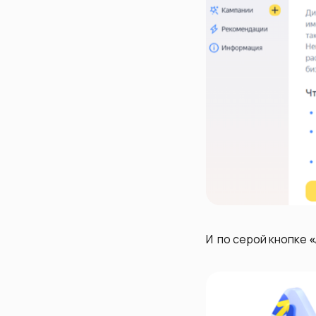
И по серой кнопке
«