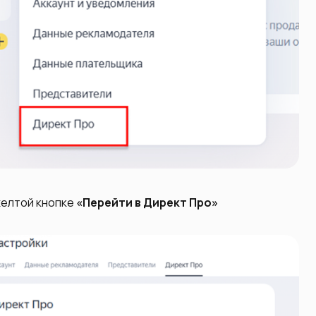
желтой кнопке
«‎Перейти в Директ Про»