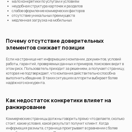
мало конкретики по услугам и условиям
неудобная структура карточек и разделов
слабое оформление коммерческих факторов
отсутствие уникальных преимуществ
медленная загрузка на мобильных
Почему отсутствие доверительных
элементов снижает позиции
Если на странице нет информации о компании, документов, условий
работы, гарантий, проверяемых данных и примеров, поисковик видит в
этом риск. Пользователь приходит за решением, а получает страницу,
которая не подтверждает, что компания действительно способна
выполнить обещание. В таких ситуациях алгоритм выбирает более
надёжного конкурента.
Как недостаток конкретики влияет на
ранжирование
Коммерческие страницы должны говорить прямо: что делаете, сколько
стоит, какие условия, какой результат получит клиент. Когда
информация размыта, страница проигрывает в сравнении с более