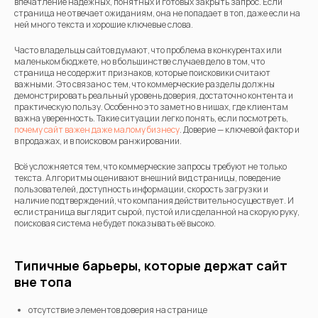
впечатление надежных, понятных и готовых закрыть запрос. Если
страница не отвечает ожиданиям, она не попадает в топ, даже если на
ней много текста и хорошие ключевые слова.
Часто владельцы сайтов думают, что проблема в конкурентах или
маленьком бюджете, но в большинстве случаев дело в том, что
страница не содержит признаков, которые поисковики считают
важными. Это связано с тем, что коммерческие разделы должны
демонстрировать реальный уровень доверия, достаточно контента и
практическую пользу. Особенно это заметно в нишах, где клиентам
важна уверенность. Такие ситуации легко понять, если посмотреть,
почему сайт важен даже малому бизнесу
. Доверие — ключевой фактор и
в продажах, и в поисковом ранжировании.
Всё усложняется тем, что коммерческие запросы требуют не только
текста. Алгоритмы оценивают внешний вид страницы, поведение
пользователей, доступность информации, скорость загрузки и
наличие подтверждений, что компания действительно существует. И
если страница выглядит сырой, пустой или сделанной на скорую руку,
поисковая система не будет показывать её высоко.
Типичные барьеры, которые держат сайт
вне топа
отсутствие элементов доверия на странице