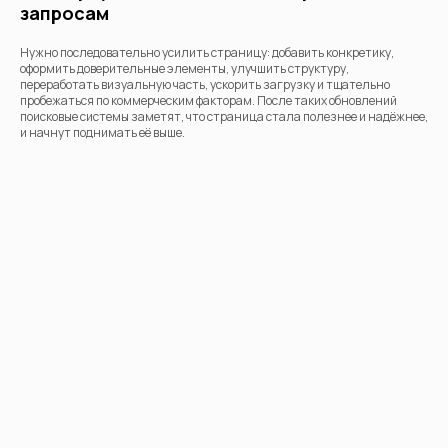
запросам
Нужно последовательно усилить страницу: добавить конкретику,
оформить доверительные элементы, улучшить структуру,
переработать визуальную часть, ускорить загрузку и тщательно
пробежаться по коммерческим факторам. После таких обновлений
поисковые системы заметят, что страница стала полезнее и надёжнее,
и начнут поднимать её выше.