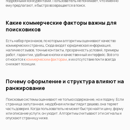
подробными конкурентами. Пользователь не понимает, что именно
ему предлагают, и быстро возвращается в поиск.
Какие коммерческие факторы важны для
поисковиков
Есть набор признаков, по которым алгоритмы оценивают качество
коммерческих страниц. Сюда входят юридическая информация,
наличие отзывов, точные контакты, прозрачность условий, примеры
работ, гарантии, удобные кнопки и качественный интерфейс. Всё это
относится к
коммерческим факторам
, и их отсутствие почти всегда
снижает позиции.
Почему оформление и структура влияют на
ранжирование
Поисковые системы оценивают не только содержание, но и подачу. Если
страница запутанная, неудобная или выглядит дешево, она теряет
часть доверия. Когда пользователь не может быстро найти цену, форму
или описание услуги, он уходит. Алгоритмы считывают эти сигналы и
опускают страницу ниже.