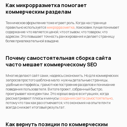
Как микрорразметка помогает
коммерческим разделам
Техническое оформление тоже играет роль. Когда на странице
правильно используется
микрорразметка
, поисковик лучше понимает
содержание: что является ценой, что отзывом, что товаром, что
адресом. Это повышает точность ранжирования и делает страницу
более привлекательной в выдаче.
Почему самостоятельная сборка сайта
часто мешает коммерческому SEO
Многие делают сайт сами, надеясь сэкономить. Но для коммерческих
запросов простого шаблона мало: нужны детальные страницы,
удобные интерфейсы, грамотное построение разделов и понимание
поведения пользователя. В итоге проект, собранный быстро,
проигрывает конкурентам. Это хорошо видно в ситуациях, когда
рассматривают плюсы и минусы
создания сайта самостоятельно
,
потому что там как раз отмечается, что экономия на опыте почти
всегда снижает итоговый результат.
Как вернуть позиции по коммерческим